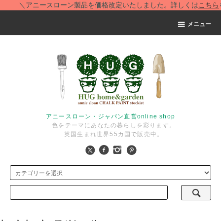
＼アニースローン製品を価格改定いたしました。詳しくは
こちら
をご覧
メニュー
アニースローン・ジャパン直営online shop
色をテーマにあなたの暮らしを彩ります。
英国生まれ世界55カ国で販売中。