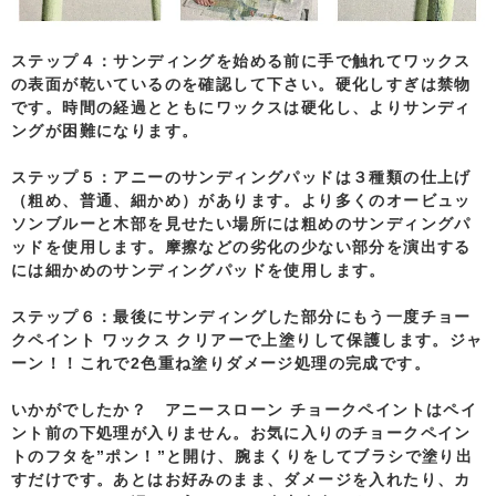
ステップ４：
サンディングを始める前に手で触れてワックス
の表面が乾いているのを確認して下さい。硬化しすぎは禁物
です。時間の経過とともにワックスは硬化し、よりサンディ
ングが困難になります。
ステップ５：
アニーのサンディングパッドは３種類の仕上げ
（粗め、普通、細かめ）があります。より多くのオービュッ
ソンブルーと木部を見せたい場所には粗めのサンディングパ
ッドを使用します。摩擦などの劣化の少ない部分を演出する
には細かめのサンディングパッドを使用します。
ステップ６：
最後にサンディングした部分にもう一度チョー
クペイント ワックス クリアーで上塗りして保護します。ジャ
ーン！！これで2色重ね塗りダメージ処理の完成です。
いかがでしたか？ アニースローン
チョークペイント
はペイ
ント前の下処理が入りません。お気に入りのチョークペイン
トのフタを”ポン！”と開け、腕まくりをしてブラシで塗り出
すだけです。あとはお好みのまま、ダメージを入れたり、
カ