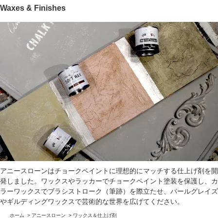
Waxes & Finishes
アニースローンはチョークペイントに理想的にマッチする仕上げ剤を開
発しました。ワックスやラッカーでチョークペイント塗装を保護し、カ
ラーワックスでブラシストローク（筆跡）を際立たせ、パールグレイズ
やギルディングワックスで芸術的な世界を広げてください。
ホーム
>
アニースローン
>
ワックス＆仕上げ剤