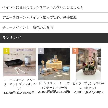
ペイントに便利なミックスマット入荷いたしました！
アニースローン・ペイント知って安心、基礎知識
チョークペイント 新色のご案内
ランキング
1
2
3
アニースローン スター
トランクストーリー ヴ
ビオラ『プリンセスKeik
ターキット ブラシMサイ
ィンテージレザー編
o』4個セット
ズ
28,000円(税込30,800円)
2,500円(税込2,750円)
13,400円(税込14,740円)