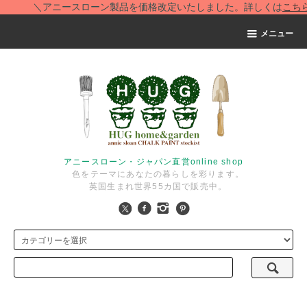
＼アニースローン製品を価格改定いたしました。詳しくは
こちら
を
メニュー
アニースローン・ジャパン直営online shop
色をテーマにあなたの暮らしを彩ります。
英国生まれ世界55カ国で販売中。