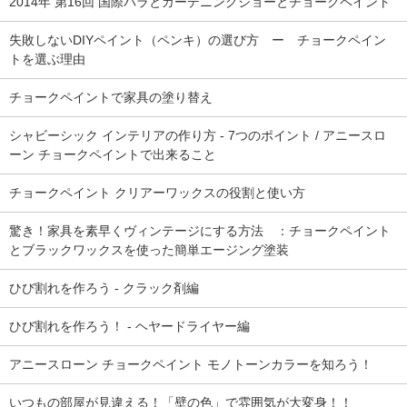
2014年 第16回 国際バラとガーデニングショーとチョークペイント
失敗しないDIYペイント（ペンキ）の選び方 ー チョークペイン
トを選ぶ理由
チョークペイントで家具の塗り替え
シャビーシック インテリアの作り方 - 7つのポイント / アニースロ
ーン チョークペイントで出来ること
チョークペイント クリアーワックスの役割と使い方
驚き！家具を素早くヴィンテージにする方法 ：チョークペイント
とブラックワックスを使った簡単エージング塗装
ひび割れを作ろう - クラック剤編
ひび割れを作ろう！ - ヘヤードライヤー編
アニースローン チョークペイント モノトーンカラーを知ろう！
いつもの部屋が見違える！「壁の色」で雰囲気が大変身！！