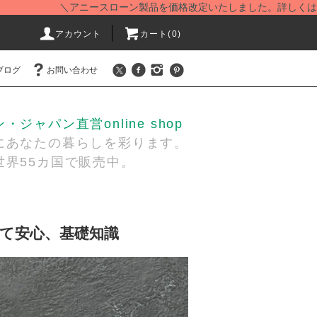
＼アニースローン製品を価格改定いたしました。詳しくは
こちら
を
アカウント
カート(
0
)
ブログ
お問い合わせ
ジャパン直営online shop
あなたの暮らしを彩ります。
界55カ国で販売中。
て安心、基礎知識