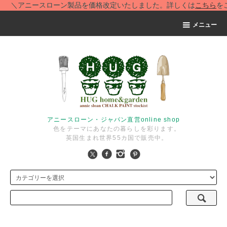
アニースローン製品を価格改定いたしました。詳しくは
こちら
をご覧く
メニュー
アニースローン・ジャパン直営online shop
色をテーマにあなたの暮らしを彩ります。
英国生まれ世界55カ国で販売中。