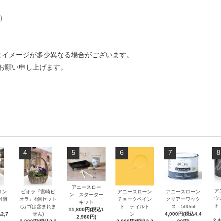
ル）
とイメージが多少異なる場合がございます。
お願い申し上げます。
4
5
6
7
8
アニースロー
ア
リン
ビオラ『宮崎ビ
アニースローン
アニースローン
ン スターター
ウ
』4個
オラ』4個セット
チョークペイン
クリアーワック
キット
ト
(カゴは含まれま
ト ティルト
ス 500ml
11,800円(税込1
2,7
せん)
ン
4,000円(税込4,4
2,980円)
2,