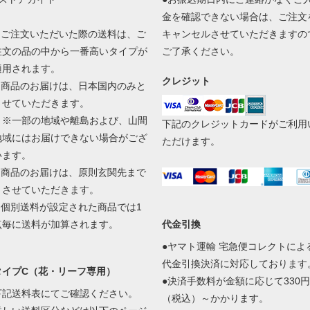
金を確認できない場合は、ご注文
1.ご注文いただいた際の送料は、ご
キャンセルさせていただきますの
注文の品の中から一番高いタイプが
ご了承ください。
適用されます。
クレジット
2.商品のお届けは、日本国内のみと
させていただきます。
※一部の地域や離島および、山間
下記のクレジットカードがご利用
地域にはお届けできない場合がござ
ただけます。
います。
3.商品のお届けは、原則玄関先まで
とさせていただきます。
4.個別送料が設定された商品では1
点毎に送料が加算されます。
代金引換
●ヤマト運輸 宅急便コレクトによ
代金引換決済に対応しております
タイプC（花・リーフ専用）
●決済手数料が金額に応じて330円
下記送料表にてご確認ください。
（税込）～かかります。