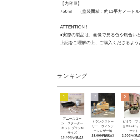
【内容量】
750ml （塗装面積：約11平方メート
ATTENTION !
●実際の製品は、画像で見る色や風合い
上記をご理解の上、ご購入くださるよう
ランキング
1
2
3
アニースロー
トランクストー
ビオラ『プ
ン スターター
リー ヴィンテ
セスKeiko
キット ブラシM
ージレザー編
セット
サイズ
28,000円(税込3
2,500円(税込
13,400円(税込1