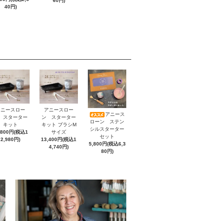
60円)
40円)
アニースロー
アニースロー
アニース
 スターター
ン スターター
ローン ステン
キット
キット ブラシM
シルスターター
,800円(税込1
サイズ
セット
2,980円)
13,400円(税込1
5,800円(税込6,3
4,740円)
80円)