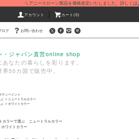
＼アニースローン製品を価格改定いたしました。詳しくは
こちら
アカウント
カート(
0
)
ブログ
お問い合わせ
ジャパン直営online shop
あなたの暮らしを彩ります。
界55カ国で販売中。
サテンペイント
選ぶ
>
ニュートラルカラー
選ぶ
>
ホワイトカラー
トカラーで選ぶ
ニュートラルカラー
ホワイトカラー