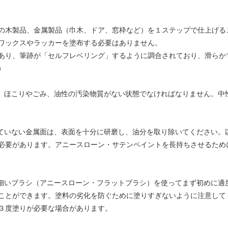
の木製品、金属製品（巾木、ドア、窓枠など）を１ステップで仕上げる
ワックスやラッカーを塗布する必要はありません。
あり、筆跡が「セルフレベリング」するように調合されており、滑らか
）
し、ほこりやごみ、油性の汚染物質がない状態でなければなりません。中
れていない金属面は、表面を十分に研磨し、油分を取り除いてください。
必要があります。アニースローン・サテンペイントを長持ちさせるため
の細いブラシ（アニースローン・フラットブラシ）を使ってまず初めに適
ことができます。塗料の劣化を防ぐために塗りすぎないように注意して
３度塗りが必要な場合があります。