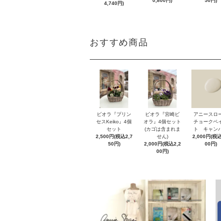
0,800円)
50円)
4,740円)
おすすめ商品
ビオラ『プリン
ビオラ『宮崎ビ
アニースロ
セスKeiko』4個
オラ』4個セット
チョークペ
セット
(カゴは含まれま
ト キャン
2,500円(税込2,7
せん)
2,000円(税込
50円)
2,000円(税込2,2
00円)
00円)