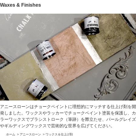
Waxes & Finishes
アニースローンはチョークペイントに理想的にマッチする仕上げ剤を開
発しました。ワックスやラッカーでチョークペイント塗装を保護し、カ
ラーワックスでブラシストローク（筆跡）を際立たせ、パールグレイズ
やギルディングワックスで芸術的な世界を広げてください。
ホーム
>
アニースローン
>
ワックス＆仕上げ剤