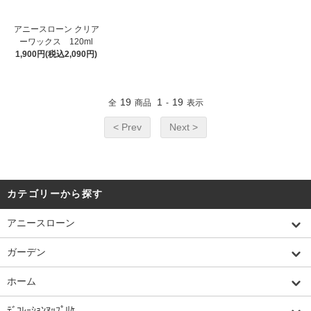
アニースローン クリア
ーワックス 120ml
1,900円(税込2,090円)
19
1
19
全
商品
-
表示
< Prev
Next >
カテゴリーから探す
アニースローン
ガーデン
ホーム
ﾃﾞｺﾚｰｼｮﾝｱｯﾌﾟﾘｹ