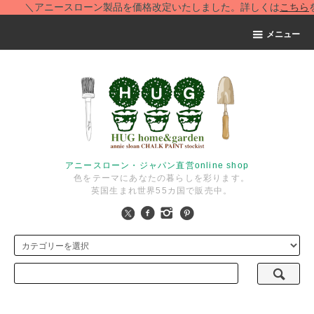
＼アニースローン製品を価格改定いたしました。詳しくは
こちら
をご
メニュー
アニースローン・ジャパン直営online shop
色をテーマにあなたの暮らしを彩ります。
英国生まれ世界55カ国で販売中。