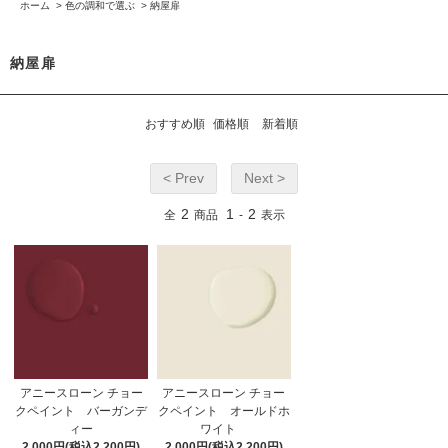
ホーム
>
色の調和で選ぶ
>
納屋扉
納屋扉
おすすめ順
価格順
新着順
< Prev
Next >
2
1
2
全
商品
-
表示
アニースローン チョー
アニースローン チョー
クペイント バーガンデ
クペイント オールドホ
ィー
ワイト
2,000円(税込2,200円)
2,000円(税込2,200円)