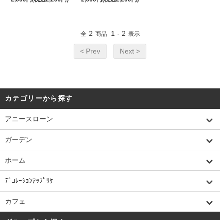
2
1
2
全
商品
-
表示
< Prev
Next >
カテゴリーから探す
アニースローン
ガーデン
ホーム
ﾃﾞｺﾚｰｼｮﾝｱｯﾌﾟﾘｹ
カフェ