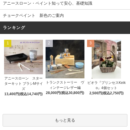
アニースローン・ペイント知って安心、基礎知識
チョークペイント 新色のご案内
ランキング
1
2
3
アニースローン スター
トランクストーリー ヴ
ビオラ『プリンセスKeik
ターキット ブラシMサイ
ィンテージレザー編
o』4個セット
ズ
28,000円(税込30,800円)
2,500円(税込2,750円)
13,400円(税込14,740円)
もっと見る