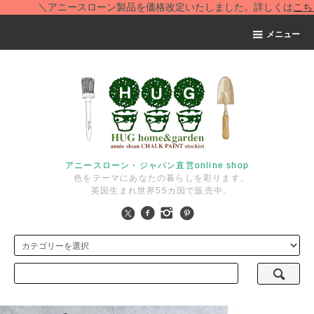
＼アニースローン製品を価格改定いたしました。詳しくは
こちら
を
メニュー
アニースローン・ジャパン直営online shop
色をテーマにあなたの暮らしを彩ります。
英国生まれ世界55カ国で販売中。