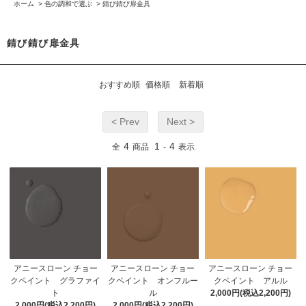
ホーム
>
色の調和で選ぶ
>
錆び錆び扉金具
錆び錆び扉金具
おすすめ順
価格順
新着順
< Prev
Next >
4
1
4
全
商品
-
表示
アニースローン チョー
アニースローン チョー
アニースローン チョー
クペイント グラファイ
クペイント オンフルー
クペイント アルル
ト
ル
2,000円(税込2,200円)
2,000円(税込2,200円)
2,000円(税込2,200円)