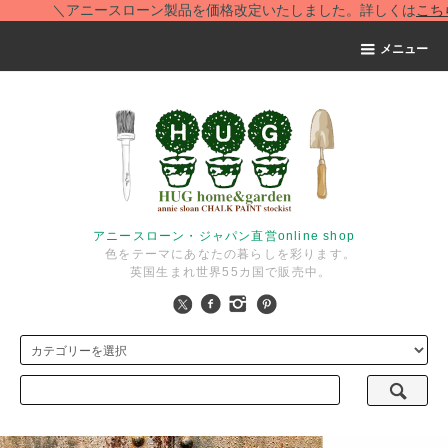
＼アニースローン製品を価格改定いたしました。詳しくは
こちら
を
メニュー
アニースローン・ジャパン直営online shop
色をテーマにあなたの暮らしを彩ります。
英国生まれ世界55カ国で販売中。