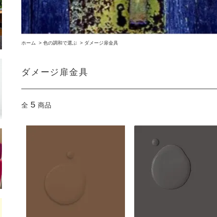
ホーム
>
色の調和で選ぶ
>
ダメージ扉金具
ダメージ扉金具
5
全
商品