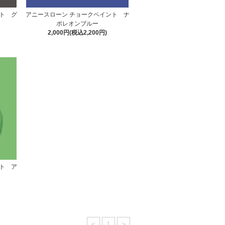
ト グ
アニースローン チョークペイント ナ
ポレオンブルー
2,000円(税込2,200円)
ト ア
<
1
>