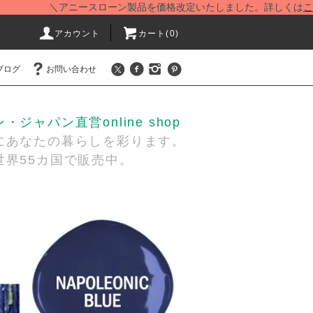
＼アニースローン製品を価格改定いたしました。詳しくは
こちら
をご
アカウント
カート(
0
)
ブログ
お問い合わせ
ジャパン直営online shop
あなたの暮らしを彩ります。
界55カ国で販売中。