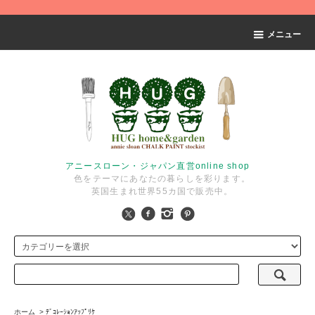
メニュー
アニースローン・ジャパン直営online shop
色をテーマにあなたの暮らしを彩ります。
英国生まれ世界55カ国で販売中。
ホーム
>
ﾃﾞｺﾚｰｼｮﾝｱｯﾌﾟﾘｹ