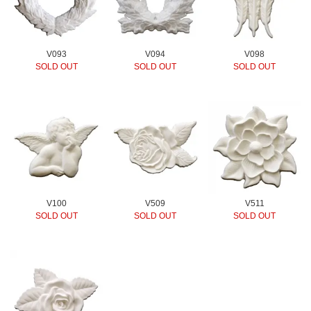
V093
V094
V098
SOLD OUT
SOLD OUT
SOLD OUT
V100
V509
V511
SOLD OUT
SOLD OUT
SOLD OUT