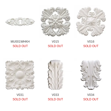
MU001WHKH
V015
V016
SOLD OUT
SOLD OUT
SOLD OUT
V031
V033
V034
SOLD OUT
SOLD OUT
SOLD OUT