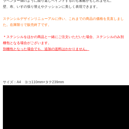
ラベンダー畑のように繰り返しペイントするのも素敵かもしれません。
壁、布、いすの張り替えやクッションに美しく表現できます。
ステンシルデザインリニューアルに伴い、これまでの商品の価格を見直しまし
た。在庫限りで販売終了です。
＊ステンシルをほかの商品と一緒にご注文いただいた場合、ステンシルのみ別
梱包となる場合がございます。
別梱包となった場合でも、追加の送料はかかりません。
サイズ：A4 ヨコ110mm×タテ239mm