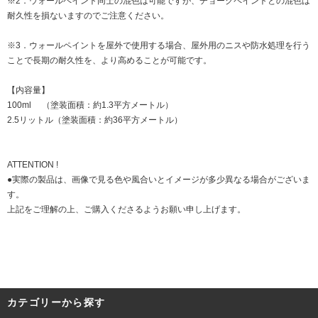
※2．ウォールペイント同士の混色は可能ですが、チョークペイントとの混色は
耐久性を損ないますのでご注意ください。
※3．ウォールペイントを屋外で使用する場合、屋外用のニスや防水処理を行う
ことで長期の耐久性を、より高めることが可能です。
【内容量】
100ml （塗装面積：約1.3平方メートル）
2.5リットル（塗装面積：約36平方メートル）
ATTENTION !
●実際の製品は、画像で見る色や風合いとイメージが多少異なる場合がございま
す。
上記をご理解の上、ご購入くださるようお願い申し上げます。
カテゴリーから探す