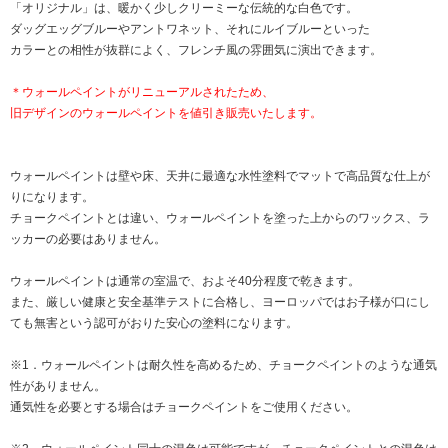
「オリジナル」は、暖かく少しクリーミーな伝統的な白色です。
ダッグエッグブルーやアントワネット、それにルイブルーといった
カラーとの相性が抜群によく、フレンチ風の雰囲気に演出できます。
＊ウォールペイントがリニューアルされたため、
旧デザインのウォールペイントを値引き販売いたします。
ウォールペイントは壁や床、天井に最適な水性塗料でマットで高品質な仕上が
りになります。
チョークペイントとは違い、ウォールペイントを塗った上からのワックス、ラ
ッカーの必要はありません。
ウォールペイントは通常の室温で、およそ40分程度で乾きます。
また、厳しい健康と安全基準テストに合格し、ヨーロッパではお子様が口にし
ても無害という認可がおりた安心の塗料になります。
※1．ウォールペイントは耐久性を高めるため、チョークペイントのような通気
性がありません。
通気性を必要とする場合はチョークペイントをご使用ください。