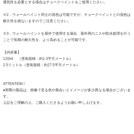
通気性を必要とする場合はチョークペイントをご使用ください。
※2．ウォールペイント同士の混色は可能ですが、チョークペイントとの混色は
耐久性を損ないますのでご注意ください。
※3．ウォールペイントを屋外で使用する場合、屋外用のニスや防水処理を行う
ことで長期の耐久性を、より高めることが可能です。
【内容量】
120ml （塗装面積：約1.3平方メートル）
2.5リットル（塗装面積：約27.5平方メートル）
ATTENTION !
●実際の製品は、画像で見る色や風合いとイメージが多少異なる場合がございま
す。
上記をご理解の上、ご購入くださるようお願い申し上げます。