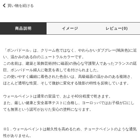
買い物を続ける
商品説明
イメージ
レビュー(0)
「ポンパドール」は、クリーム色ではなく、やわらかいダブグレー(鳩灰色)に近
い、温かみのある白のニュートラルカラーです。
この名前は、建築と装飾芸術(特に磁器)の熱心な守護聖人であったフランスの廷
巨、ポンパドール婦人に敬意を表して名付けられました。
この使いやすく繊細に着色された色合いは、高級磁器の温かみのある複雑さ、
ほとんど透明な性質、そして微妙に変化する陰影の特性を反映しています。
ウォールペイントは通常の室温で、およそ40分程度で乾きます。
また、厳しい健康と安全基準テストに合格し、ヨーロッパではお子様が口にし
ても無害という認可がおりた安心の塗料になります。
※1．ウォールペイントは耐久性を高めるため、チョークペイントのような通気
性がありません。