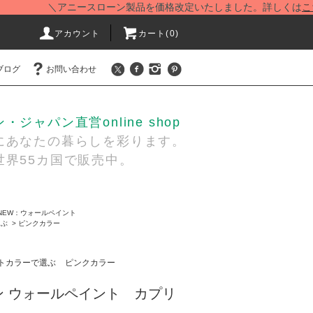
＼アニースローン製品を価格改定いたしました。詳しくは
こちら
を
アカウント
カート(
0
)
ブログ
お問い合わせ
ジャパン直営online shop
あなたの暮らしを彩ります。
界55カ国で販売中。
NEW：ウォールペイント
選ぶ
>
ピンクカラー
トカラーで選ぶ
ピンクカラー
ン ウォールペイント カプリ