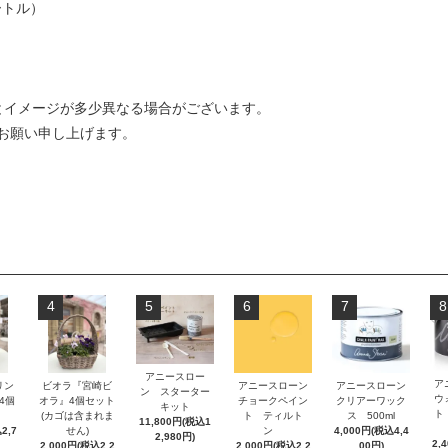
ートル）
とイメージが多少異なる場合がございます。
お願い申し上げます。
4
5
6
7
8
アニースロー
ア
リン
ビオラ『宮崎ビ
アニースローン
アニースローン
ン スターター
ウ
』4個
オラ』4個セット
チョークペイン
クリアーワック
キット
ト
(カゴは含まれま
ト ティルト
ス 500ml
11,800円(税込1
2,7
せん)
ン
4,000円(税込4,4
2,980円)
2,
2,000円(税込2,2
2,000円(税込2,2
00円)