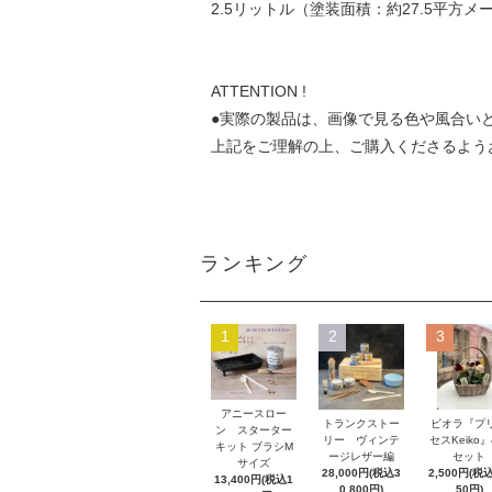
2.5リットル（塗装面積：約27.5平方メ
ATTENTION !
●実際の製品は、画像で見る色や風合い
上記をご理解の上、ご購入くださるよう
ランキング
1
2
3
アニースロー
トランクストー
ビオラ『プ
ン スターター
リー ヴィンテ
セスKeiko
キット ブラシM
ージレザー編
セット
サイズ
28,000円(税込3
2,500円(税込
13,400円(税込1
0,800円)
50円)