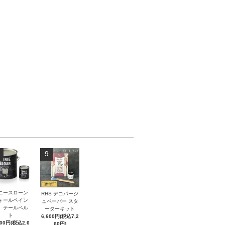
9
ニースローン
RHS デコパージ
ォールペイン
ュペーパー スタ
 テールベル
ーターキット
ト
6,600円(税込7,2
400円(税込2,6
60円)