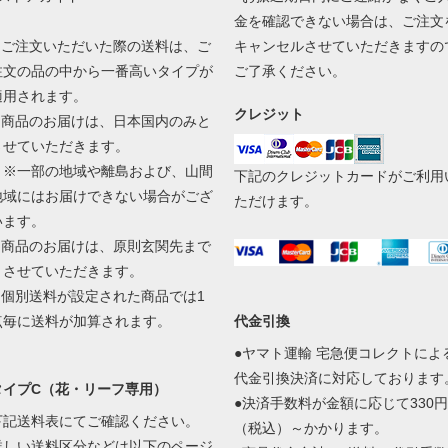
金を確認できない場合は、ご注文
1.ご注文いただいた際の送料は、ご
キャンセルさせていただきますの
注文の品の中から一番高いタイプが
ご了承ください。
適用されます。
クレジット
2.商品のお届けは、日本国内のみと
させていただきます。
※一部の地域や離島および、山間
下記のクレジットカードがご利用
地域にはお届けできない場合がござ
ただけます。
います。
3.商品のお届けは、原則玄関先まで
とさせていただきます。
4.個別送料が設定された商品では1
点毎に送料が加算されます。
代金引換
●ヤマト運輸 宅急便コレクトによ
代金引換決済に対応しております
タイプC（花・リーフ専用）
●決済手数料が金額に応じて330円
下記送料表にてご確認ください。
（税込）～かかります。
詳しい送料区分などは以下のページ