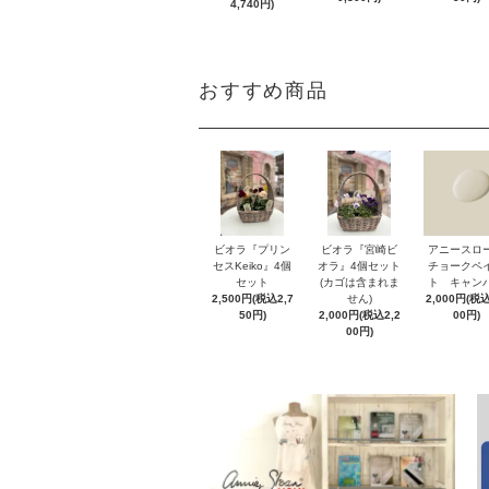
4,740円)
おすすめ商品
ビオラ『プリン
ビオラ『宮崎ビ
アニースロ
セスKeiko』4個
オラ』4個セット
チョークペ
セット
(カゴは含まれま
ト キャン
2,500円(税込2,7
せん)
2,000円(税込
50円)
2,000円(税込2,2
00円)
00円)