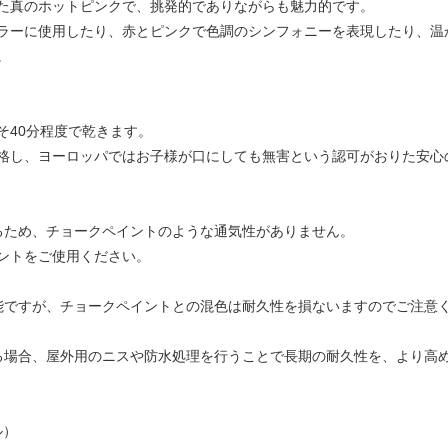
た真のホットピンクで、挑発的でありながらも魅力的です。
ラーに使用したり、赤とピンクで色調のシンフォニーを表現したり、温
。
そ40分程度で乾きます。
格し、ヨーロッパではお子様が口にしても無害という認可がおりた安心
るため、チョークペイントのような通気性がありません。
ントをご使用ください。
能ですが、チョークペイントとの混色は耐久性を損ないますのでご注意
る場合、屋外用のニスや防水処理を行うことで長期の耐久性を、より高
ル）