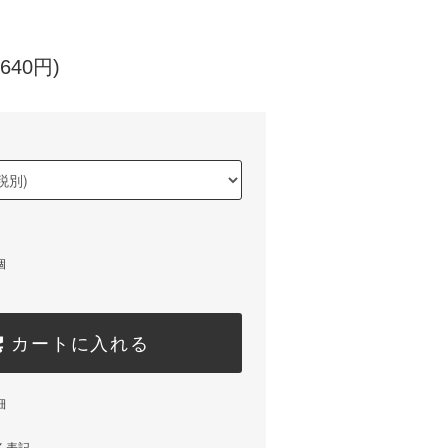
640円)
個
カートに入れる
細