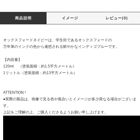
商品説明
イメージ
レビュー(0)
オックスフォードネイビーは、学生街であるオックスフォードの
万年筆のインクの色から連想される鮮やかなインディゴブルーです。
【内容量】
120ml （塗装面積：約1.5平方メートル）
1リットル（塗装面積：約13平方メートル）
ATTENTION !
●実際の製品は、画像で見る色や風合いとイメージが多少異なる場合がございま
す。
上記をご理解の上、ご購入くださるようお願い申し上げます。