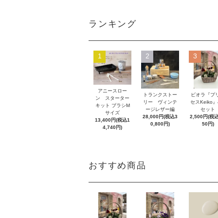
ランキング
1
2
3
アニースロー
トランクストー
ビオラ『プ
ン スターター
リー ヴィンテ
セスKeiko
キット ブラシM
ージレザー編
セット
サイズ
28,000円(税込3
2,500円(税込
13,400円(税込1
0,800円)
50円)
4,740円)
おすすめ商品