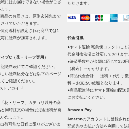
地域にはお届けできない場合がござ
ただけます。
います。
3.商品のお届けは、原則玄関先まで
とさせていただきます。
4.個別送料が設定された商品では1
点毎に送料が加算されます。
代金引換
●ヤマト運輸 宅急便コレクトによ
代金引換決済に対応しております
タイプC（花・リーフ専用）
●決済手数料が金額に応じて330円
下記送料表にてご確認ください。
（税込）～かかります。
詳しい送料区分などは以下のページ
●商品代金合計 ＋ 送料 + 代引手数
にてご確認ください。
料 = お支払い総額となります。
■ストアガイド
●商品配達時にヤマト運輸の配送
にお支払いください。
1.「花・リーフ」カテゴリ以外の商
品と同時注文の場合は別途送料が発
Amazon Pay
生いたします。
Amazonのアカウントに登録され
2.出荷可能な日程に限りがございま
配送先や支払い方法を利用して決