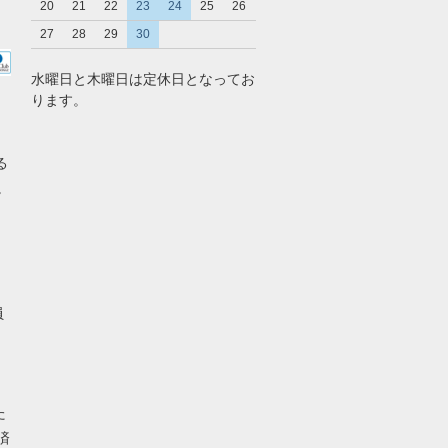
20
21
22
23
24
25
26
27
28
29
30
水曜日と木曜日は定休日となってお
ります。
る
。
員
た
済