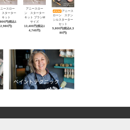
アニースロー
アニースロー
アニース
 スターター
ン スターター
ローン ステン
キット
キット ブラシM
シルスターター
,800円(税込1
サイズ
セット
2,980円)
13,400円(税込1
5,800円(税込6,3
4,740円)
80円)