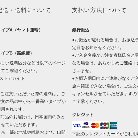
配送・送料について
支払い方法について
タイプA（ヤマト運輸）
銀行振込
●お振込が遅れる場合は、お振込
定日をお知らせください。
タイプB（路線便）
●ご入金名義がご注文者様氏名と
詳しい送料区分などは以下のページ
なる場合は、あらかじめご連絡く
にてご確認ください。
さいませ。
■ストアガイド
●お振込期日内にご連絡がなくご
金を確認できない場合は、ご注文
1.ご注文いただいた際の送料は、ご
キャンセルさせていただきますの
注文の品の中から一番高いタイプが
ご了承ください。
適用されます。
クレジット
2.商品のお届けは、日本国内のみと
させていただきます。
※一部の地域や離島および、山間
下記のクレジットカードがご利用