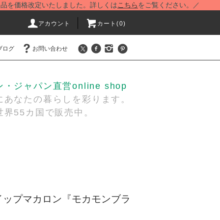
格改定いたしました。詳しくは
こちら
をご覧ください。／
アカウント
カート(
0
)
ブログ
お問い合わせ
ジャパン直営online shop
あなたの暮らしを彩ります。
界55カ国で販売中。
イップマカロン『モカモンブラ