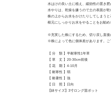
水はけの良い土に植え、緩効性の置き肥
水やりは、乾燥を嫌うので土の表面が乾
株の上からお水をかけたりしてしまうと
根元にしっかりお水をやることをお勧め
※充実した株にするため、切り戻し直後
※株によって色に個体差があります。ご
【 分 類 】半耐寒性1年草
【 草 丈 】20-30cm前後
【 花 期 】4-10月
【 耐寒性 】弱
【 耐暑性 】強
【 日 照 】日向
【鉢サイズ】3寸ロング苗ポット