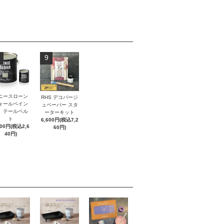
9
ニースローン
RHS デコパージ
ォールペイン
ュペーパー スタ
 テールベル
ーターキット
ト
6,600円(税込7,2
400円(税込2,6
60円)
40円)