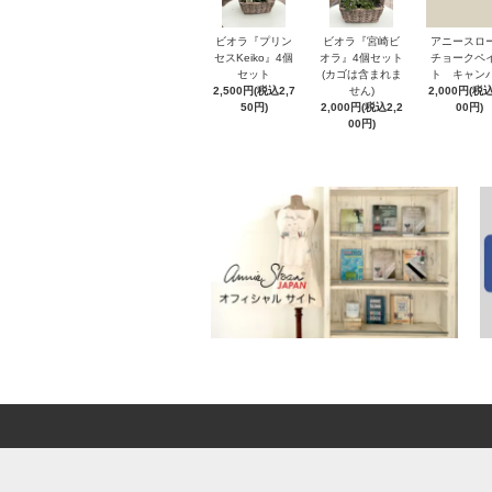
ビオラ『プリン
ビオラ『宮崎ビ
アニースロ
セスKeiko』4個
オラ』4個セット
チョークペ
セット
(カゴは含まれま
ト キャン
2,500円(税込2,7
せん)
2,000円(税込
50円)
2,000円(税込2,2
00円)
00円)