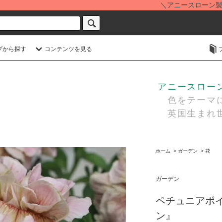
＼アニースローン製品を価
プから探す
コンテンツを見る
アニースローン・
色をテーマに
英国生まれ世
ホーム
>
ガーデン
>
花
ガーデン
ペチュニアポ
ン』