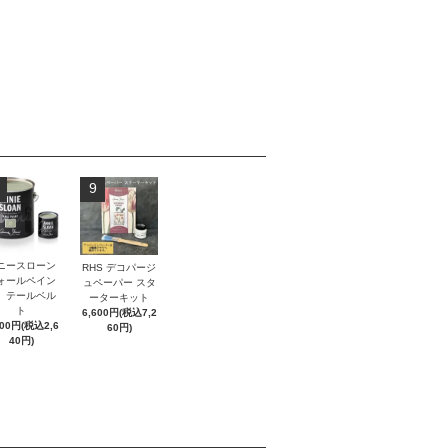
9
ニースローン
RHS デコパージ
ォールペイン
ュペーパー スタ
 テールベル
ーターキット
ト
6,600円(税込7,2
400円(税込2,6
60円)
40円)