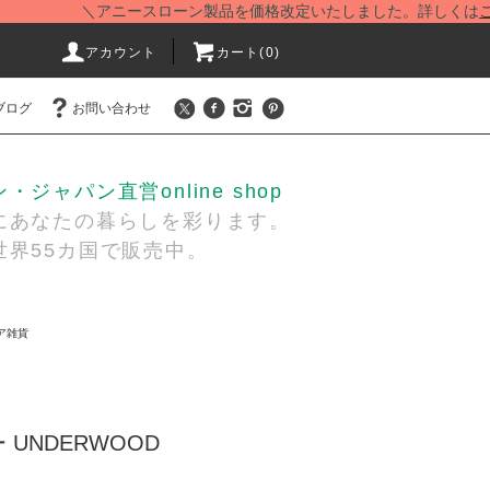
＼アニースローン製品を価格改定いたしました。詳しくは
こちら
アカウント
カート(
0
)
ブログ
お問い合わせ
ジャパン直営online shop
あなたの暮らしを彩ります。
界55カ国で販売中。
ア雑貨
UNDERWOOD