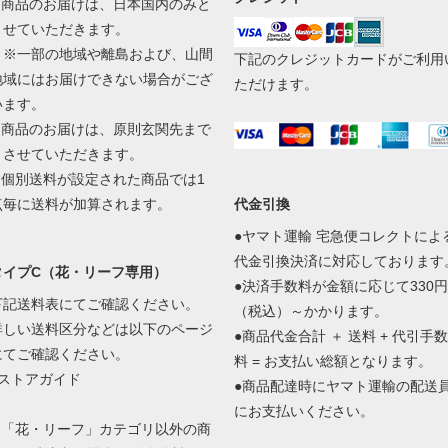
2.商品のお届けは、日本国内のみと
させていただきます。
※一部の地域や離島および、山間
下記のクレジットカードがご利用
地域にはお届けできない場合がござ
ただけます。
います。
3.商品のお届けは、原則玄関先まで
とさせていただきます。
4.個別送料が設定された商品では1
点毎に送料が加算されます。
代金引換
●ヤマト運輸 宅急便コレクトによ
代金引換決済に対応しております
タイプC（花・リーフ専用）
●決済手数料が金額に応じて330円
下記送料表にてご確認ください。
（税込）～かかります。
詳しい送料区分などは以下のページ
●商品代金合計 ＋ 送料 + 代引手数
にてご確認ください。
料 = お支払い総額となります。
■ストアガイド
●商品配達時にヤマト運輸の配送
にお支払いください。
1.「花・リーフ」カテゴリ以外の商