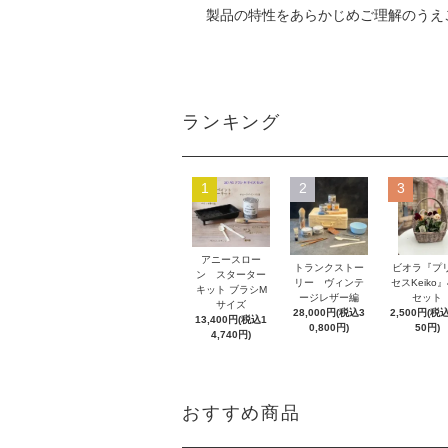
製品の特性をあらかじめご理解のうえ
ランキング
1
2
3
アニースロー
トランクストー
ビオラ『プ
ン スターター
リー ヴィンテ
セスKeiko
キット ブラシM
ージレザー編
セット
サイズ
28,000円(税込3
2,500円(税込
13,400円(税込1
0,800円)
50円)
4,740円)
おすすめ商品