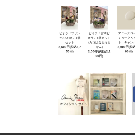
ビオラ『プリン
ビオラ『宮崎ビ
アニースロ
セスKeiko』4個
オラ』4個セット
チョークペ
セット
(カゴは含まれま
ト キャン
2,500円(税込2,7
せん)
2,000円(税込
50円)
2,000円(税込2,2
00円)
00円)