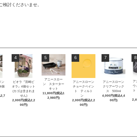
ご検討くださいませ。
4
5
6
7
8
アニースロー
ア
リン
ビオラ『宮崎ビ
アニースローン
アニースローン
ン スターター
ウ
』4個
オラ』4個セット
チョークペイン
クリアーワック
キット
ト
(カゴは含まれま
ト ティルト
ス 500ml
11,800円(税込1
2,7
せん)
ン
4,000円(税込4,4
2,980円)
2,
2,000円(税込2,2
2,000円(税込2,2
00円)
00円)
00円)