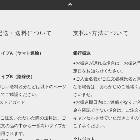
配送・送料について
支払い方法について
タイプA（ヤマト運輸）
銀行振込
●お振込が遅れる場合は、お振込
定日をお知らせください。
タイプB（路線便）
●ご入金名義がご注文者様氏名と
詳しい送料区分などは以下のページ
なる場合は、あらかじめご連絡く
にてご確認ください。
さいませ。
■ストアガイド
●お振込期日内にご連絡がなくご
金を確認できない場合は、ご注文
1.ご注文いただいた際の送料は、ご
キャンセルさせていただきますの
注文の品の中から一番高いタイプが
ご了承ください。
適用されます。
クレジット