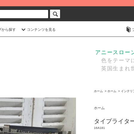
プから探す
コンテンツを見る
アニースローン・
色をテーマに
英国生まれ世
ホーム
>
ホーム
>
インテリ
ホーム
タイプライター 
16A181