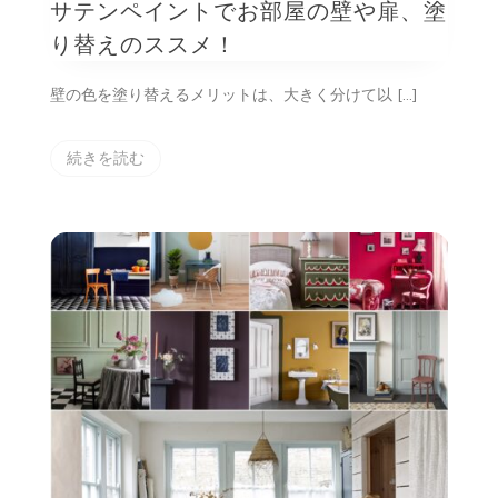
サテンペイントでお部屋の壁や扉、塗
ロ
ー
り替えのススメ！
ン・
ウ
壁の色を塗り替えるメリットは、大きく分けて以 […]
ォ
ー
ル
ペ
続きを読む
イ
ン
ト
＆
サ
テ
ン
ペ
イ
ン
ト
で
お
部
屋
の
壁