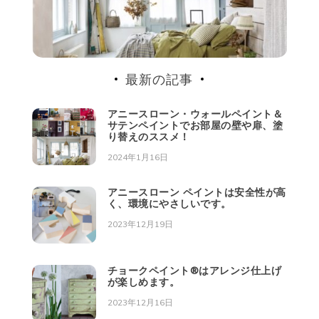
や
扉、
塗
り
替
え
最新の記事
の
ス
アニースローン・ウォールペイント＆
ス
サテンペイントでお部屋の壁や扉、塗
メ！
り替えのススメ！
2024年1月16日
アニースローン ペイントは安全性が高
く、環境にやさしいです。
2023年12月19日
チョークペイント®︎はアレンジ仕上げ
が楽しめます。
2023年12月16日