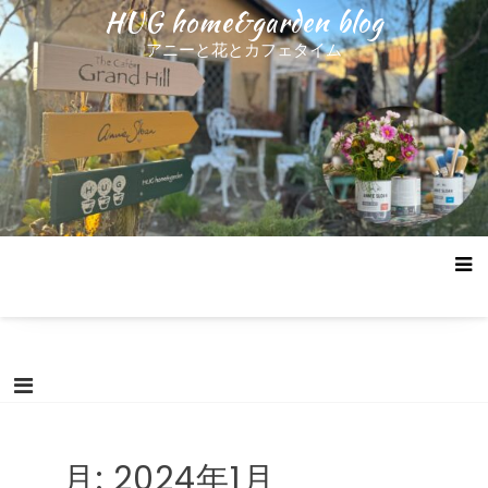
コ
HUG home&garden blog
ン
アニーと花とカフェタイム
テ
ン
ツ
へ
ス
キ
ッ
プ
月:
2024年1月