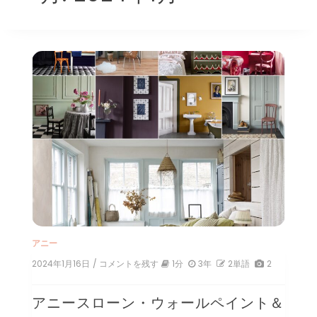
アニー
2024年1月16日
/ コメントを残す
on
1分
3年
2単語
2
ア
ニ
アニースローン・ウォールペイント＆
ー
ス