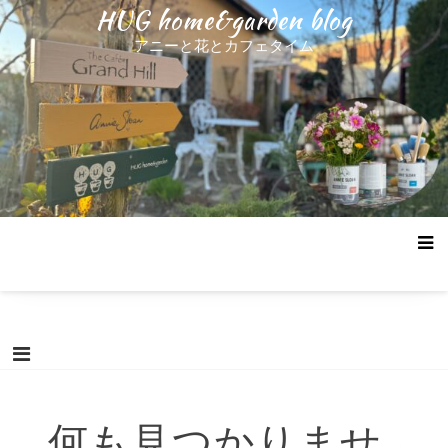
コ
HUG home&garden blog
ン
アニーと花とカフェタイム
テ
ン
ツ
へ
ス
キ
ッ
プ
何も見つかりませ