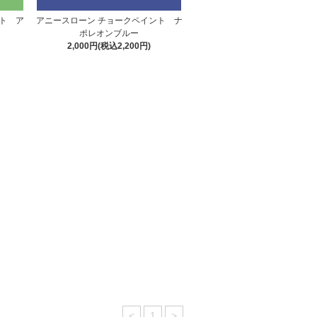
ト ア
アニースローン チョークペイント ナ
ポレオンブルー
2,000円(税込2,200円)
<
1
>