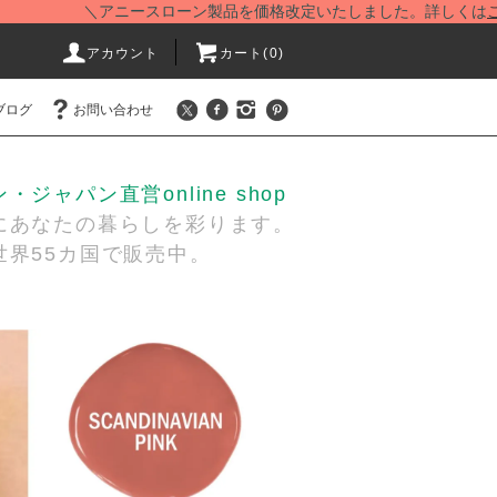
＼アニースローン製品を価格改定いたしました。詳しくは
こちら
をご
アカウント
カート(
0
)
ブログ
お問い合わせ
ジャパン直営online shop
あなたの暮らしを彩ります。
界55カ国で販売中。