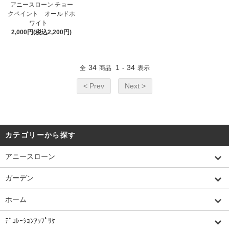
アニースローン チョー
クペイント オールドホ
ワイト
2,000円(税込2,200円)
34
1
34
全
商品
-
表示
< Prev
Next >
カテゴリーから探す
アニースローン
ガーデン
ホーム
ﾃﾞｺﾚｰｼｮﾝｱｯﾌﾟﾘｹ