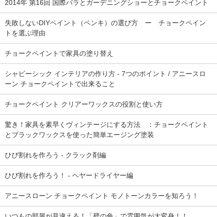
2014年 第16回 国際バラとガーデニングショーとチョークペイント
失敗しないDIYペイント（ペンキ）の選び方 ー チョークペイン
トを選ぶ理由
チョークペイントで家具の塗り替え
シャビーシック インテリアの作り方 - 7つのポイント / アニースロ
ーン チョークペイントで出来ること
チョークペイント クリアーワックスの役割と使い方
驚き！家具を素早くヴィンテージにする方法 ：チョークペイント
とブラックワックスを使った簡単エージング塗装
ひび割れを作ろう - クラック剤編
ひび割れを作ろう！ - ヘヤードライヤー編
アニースローン チョークペイント モノトーンカラーを知ろう！
いつもの部屋が見違える！「壁の色」で雰囲気が大変身！！