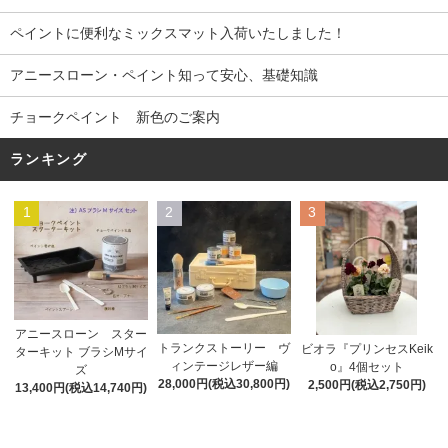
ペイントに便利なミックスマット入荷いたしました！
アニースローン・ペイント知って安心、基礎知識
チョークペイント 新色のご案内
ランキング
1
2
3
アニースローン スター
トランクストーリー ヴ
ビオラ『プリンセスKeik
ターキット ブラシMサイ
ィンテージレザー編
o』4個セット
ズ
28,000円(税込30,800円)
2,500円(税込2,750円)
13,400円(税込14,740円)