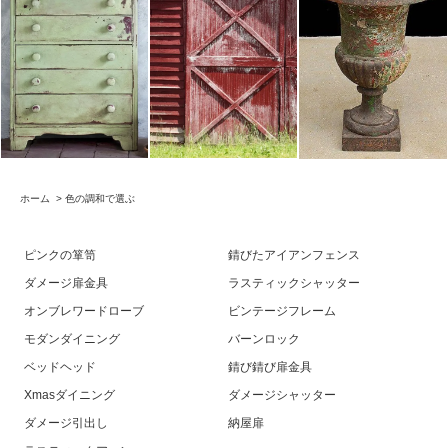
ホーム
>
色の調和で選ぶ
ピンクの箪笥
錆びたアイアンフェンス
ダメージ扉金具
ラスティックシャッター
オンブレワードローブ
ビンテージフレーム
モダンダイニング
バーンロック
ベッドヘッド
錆び錆び扉金具
Xmasダイニング
ダメージシャッター
ダメージ引出し
納屋扉