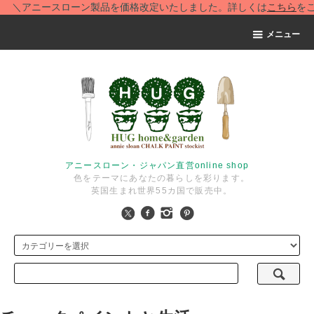
ニースローン製品を価格改定いたしました。詳しくは
こちら
をご覧くだ
メニュー
アニースローン・ジャパン直営online shop
色をテーマにあなたの暮らしを彩ります。
英国生まれ世界55カ国で販売中。